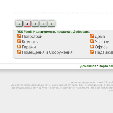
1
2
3
4
5
RSS Feeds Недвижимость продажа в Дубоссарь
Новострой
Дома
Комнаты
Участки
Гаражи
Офисы
Помещения и Сооружения
Недвижим
•
Домашняя
Карта са
Администрация сайта AvizInfo.m
Мы ценим конфиденциальность наших пользователей. Мы не передаем и не прода
конфиденциальности сайтов на которые ссылается AvizInfo.md. На некоторых стр
ко